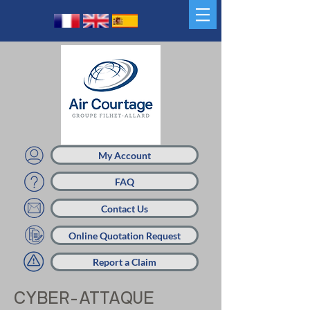
My Account
FAQ
Contact Us
Online Quotation Request
Report a Claim
CYBER-ATTAQUE